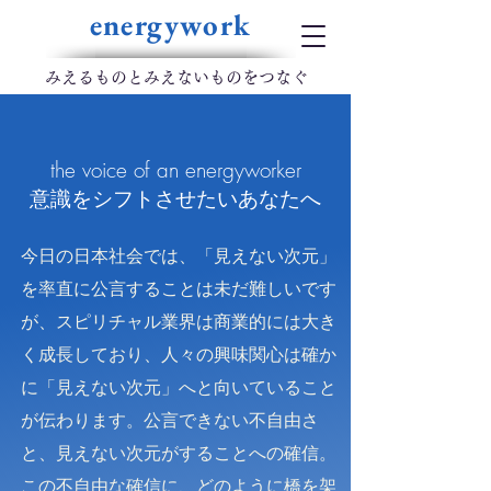
energywork
​みえるものとみえないものをつなぐ
the voice of an energyworker
意識をシフトさせたいあなたへ
今日の日本社会では、「見えない次元」
を率直に公言することは未だ難しいです
が、スピリチャル業界は商業的には大き
く成長しており、人々の興味関心は確か
に「見えない次元」へと向いていること
が伝わります。公言できない不自由さ
と、見えない次元がすることへの確信。
この不自由な確信に、どのように橋を架