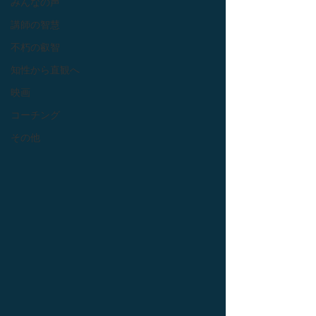
みんなの声
講師の智慧
不朽の叡智
知性から直観へ
映画
コーチング
その他