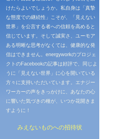
けたらよいでしょうか。私自身は「真摯
な態度での継続性」こそが、「見えない
世界」を公言する者への信頼を高めると
信じています。そして誠実さ、ユーモア
ある明晰な思考がなくては、健康的な発
信はできません。energyworkのプロジェ
クトのFacebookの記事は好評で、同じよ
うに「見えない世界」に心を開いている
方々に支持いただいています。エナジー
ワーカーの声をきっかけに、あなたの心
に響いた気づきの種が、いつか花開きま
すように！
​みえないものへの招待状