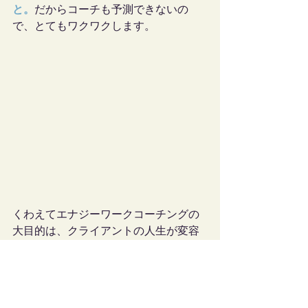
と。
だからコーチも予測できないの
で、とてもワクワクします。
くわえてエナジーワークコーチングの
大目的は、クライアントの人生が変容
することですが、もう一つある目的
は、
エナジーワーク瞑想が日常に、人
生に定着するお手伝いをすること
で
す。コーチングとコーチングの間は、