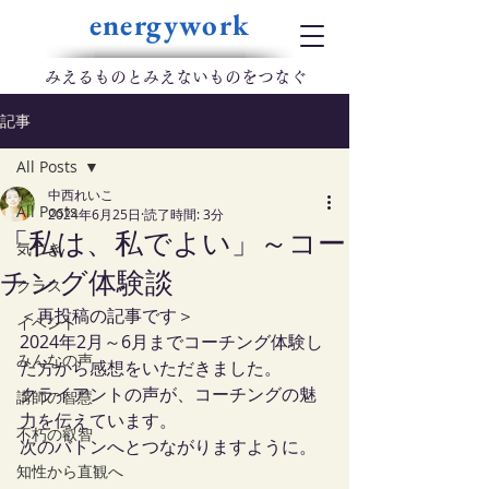
energywork
​みえるものとみえないものをつなぐ
記事
All Posts
中西れいこ
All Posts
2024年6月25日
読了時間: 3分
「私は、私でよい」～コー
気づき
チング体験談
クラス
＜再投稿の記事です＞
イベント
2024年2月～6月までコーチング体験し
みんなの声
た方から感想をいただきました。
クライアントの声が、コーチングの魅
講師の智慧
力を伝えています。
不朽の叡智
次のバトンへとつながりますように。
知性から直観へ