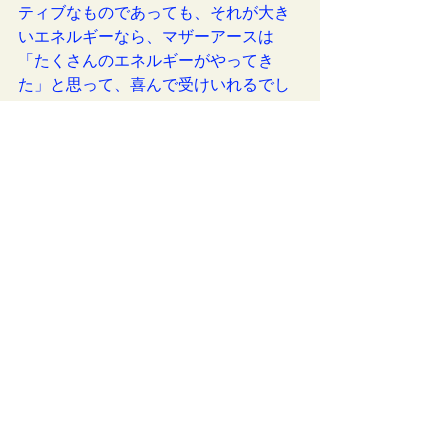
ティブなものであっても、それが大き
いエネルギーなら、マザーアースは
「たくさんのエネルギーがやってき
た」と思って、喜んで受けいれるでし
ょう。だから、マザーアースのために
も、たくさんのエネルギーを解放しな
さい。
＊このような確認しようがない情報を
「叡智」
と言います。ネイティブアメ
リカンは古代アトランティスから続く
アデプトの叡智を保持している民族で
す。
「智慧」
は、その環境での経験に
よって「よりよい方法」を試行錯誤し
ながら得た情報です。
「エナジーワー