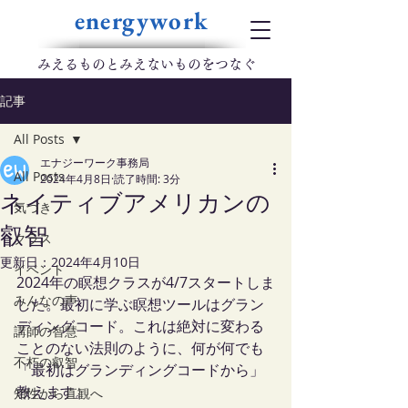
energywork
​みえるものとみえないものをつなぐ
記事
All Posts
エナジーワーク事務局
All Posts
2024年4月8日
読了時間: 3分
ネイティブアメリカンの
気づき
叡智
クラス
更新日：
2024年4月10日
イベント
2024年の瞑想クラスが4/7スタートしま
みんなの声
した。最初に学ぶ瞑想ツールはグラン
ディングコード。これは絶対に変わる
講師の智慧
ことのない法則のように、何が何でも
不朽の叡智
「最初はグランディングコードから」
教えます。
知性から直観へ