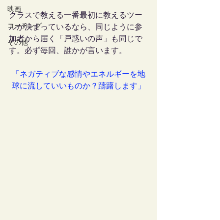
映画
クラスで教える一番最初に教えるツー
コーチング
ルが決まっているなら、同じように参
加者から届く「戸惑いの声」も同じで
その他
す。必ず毎回、誰かが言います。
「ネガティブな感情やエネルギーを地
球に流していいものか？躊躇します」