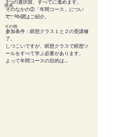
3つの選択肢、すべてに進めます。
映画
そのなかの②「年間コース」につい
コーチング
て、今回はご紹介。
その他
参加条件：瞑想クラス１と２の受講修
了。
しつこいですが、瞑想クラスで瞑想ツ
ールをすべて学ぶ必要があります。
よって年間コースの目的は…