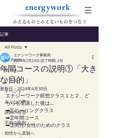
energywork
​みえるものとみえないものをつなぐ
記事
All Posts
エナジーワーク事務局
All Posts
2024年2月24日
読了時間: 2分
年間コースの説明①「大き
気づき
な目的」
クラス
更新日：
2024年4月30日
イベント
エナジーワーク瞑想クラス１と２、ど
みんなの声
ちらも受講した後は…
➡①ヒーリングクラス
講師の智慧
➡②年間コース
不朽の叡智
➡③男性/女性のためのクラス
知性から直観へ