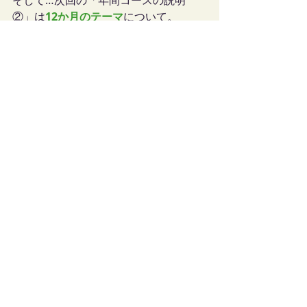
そして…次回の「年間コースの説明
②」は
12か月のテーマ
について。
12ヶ月のテーマのブログへ⇒
クラス