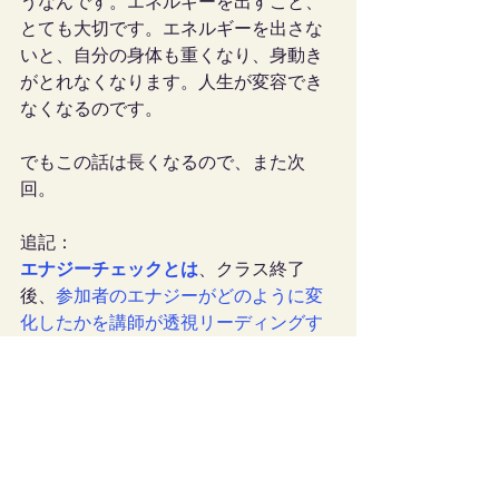
うなんです。エネルギーを出すこと、
とても大切です。エネルギーを出さな
いと、自分の身体も重くなり、身動き
がとれなくなります。人生が変容でき
なくなるのです。
でもこの話は長くなるので、また次
回。
追記：
エナジーチェックとは
、クラス終了
後、
参加者のエナジーがどのように変
化したかを講師が透視リーディングす
る20分個人セッション
です。
クラスは3
週間にわたって開催され、その期間中
だけでも瞑想に毎日励むと、エナジー
が必ず変化します。
変化しない方はい
ません。
その変化を講師がリーディン
グする…という貴重な体験ができるの