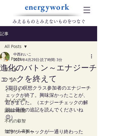
energywork
​みえるものとみえないものをつなぐ
記事
All Posts
中西れいこ
All Posts
2024年4月29日
読了時間: 3分
進化のバトン～エナジーチ
気づき
ェックを終えて
クラス
5期目の瞑想クラス参加者のエナジーチ
イベント
ェックが終了。興味深かったことが、
みんなの声
起きました。（エナジーチェックの解
説は最後の追記を読んでくださいね
講師の智慧
😊）
不朽の叡智
知性から直観へ
エナジーチャックが一通り終わった