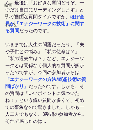
ら、最後は「お好きな質問どうぞ。一
映画
つだけ自由にリーディングします」と
コーチング
いう自由な質問タイムですが、
ほぼ全
員が「エナジーワークの技術」に関す
その他
る質問
だったのです。
いままでは人生の問題だったり、「夫
や子供との悩み」「私の使命は？」
「私の過去生は？」など、エナジーワ
ークとは関係なく個人的な質問が多か
ったのですが、今回の参加者からは
「エナジーワークの方法/瞑想技術の質
問ばかり」
だったのです。しかも、そ
の質問は「いいポイントに気づいた
ね！」という鋭い質問が多くて、初め
ての事象なので驚きました。しかも一
人二人でもなく、8割超の参加者から。
それで感じたのは…