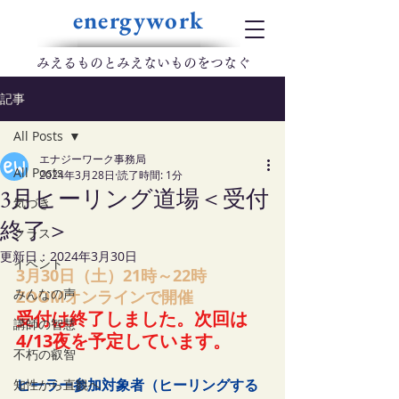
energywork
​みえるものとみえないものをつなぐ
記事
All Posts
エナジーワーク事務局
All Posts
2024年3月28日
読了時間: 1分
3月ヒーリング道場＜受付
気づき
終了＞
クラス
更新日：
2024年3月30日
イベント
3月30日（土）21時～22時　
みんなの声
ZOOMオンラインで開催
受付は終了しました。次回は
講師の智慧
4/13夜を予定しています。
不朽の叡智
ヒーラー参加対象者（ヒーリングする
知性から直観へ