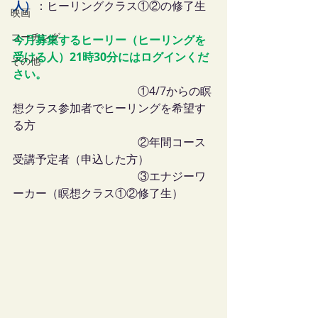
人）
：ヒーリングクラス①②の修了生
映画
コーチング
今月募集するヒーリー（ヒーリングを
受ける人）21時30分にはログインくだ
その他
さい。
　　　　　　　　　　　①4/7からの瞑
想クラス参加者でヒーリングを希望す
る方
　　　　　　　　　　　②年間コース
受講予定者（申込した方）
　　　　　　　　　　　③エナジーワ
ーカー（瞑想クラス①②修了生）