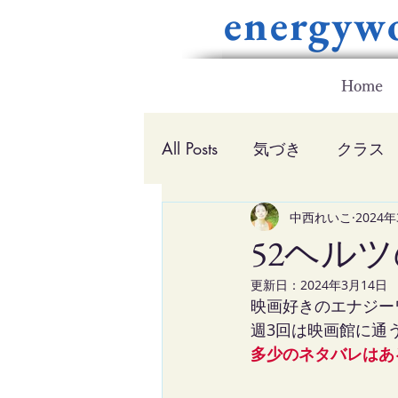
energyw
Home
All Posts
気づき
クラス
映画
コーチング
中西れいこ
2024
そ
52ヘル
更新日：
2024年3月14日
映画好きのエナジー
週3回は映画館に通
多少のネタバレはあ