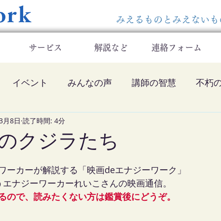
ork
​みえるものとみえない
サービス
解説など
連絡フォーム
イベント
みんなの声
講師の智慧
不朽
年3月8日
の他
読了時間: 4分
ツのクジラたち
ワーカーが解説する「映画deエナジーワーク」
うエナジーワーカーれいこさんの映画通信。
るので、読みたくない方は鑑賞後にどうぞ。