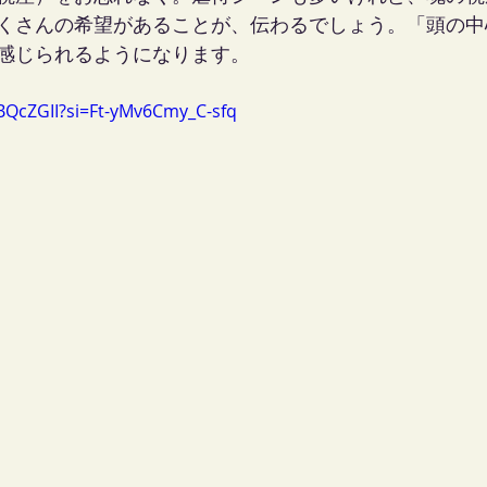
くさんの希望があることが、伝わるでしょう。「頭の中
感じられるようになります。
bBQcZGII?si=Ft-yMv6Cmy_C-sfq