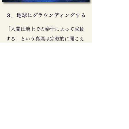
​３．地球にグラウンディングする
「人間は地上での奉仕によって成長
する」という真理は宗教的に聞こえ
ますが、実際はエネルギーの科学で
す。社会の価値観、
他者のエネルギ
ーに反応しなくなったとき、人は初
めて神のエネルギー（言い換えれば
宇宙のエネルギー）を純粋に取り入
れ、創造のために活かすことができ
る。つまり宇宙の創造エネルギーを
地上に根付かせるーグラウンディン
グさせるのです。
まさに「天から大